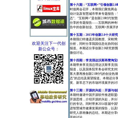
第十六期：“互联网+”引领创新2.
时值两会召开，本期我们聚焦两会
动计划及智慧城市带来专题报告：“
态”、“互联网+”是创新2.0时
分享的专题报告——互联网的神奇
告中的创新创业、互联网+所展开
第十五期：2015年创新2.0十大研
本期我们特邀孟庆国教授、宋刚博士
欢迎关注下一代创
分析，同时分享我国信息化协同创
报道。本期还分享创新2.0研究群
新公众号
：
微信讨论。
第十四期：李克强达沃斯再赞淘宝村
本期带来李克强总理达沃斯李克强达
报道，以及国务院常务会研究支持
客大赛再推创新2.0时代的创业热潮
态”的总结及展望报道。本期还分享
奖、新常态下的市场环境展开的讨
第十三期：开源的兴起：开源与创新
本期特邀请中国开源软件推进联盟
开源思维，介绍开源的兴起，并分
行的专访。同时带来2014首届中
进智慧城市健康发展的报告，以及城市
研究人群画像的总结。本期还分享创
开的讨论。