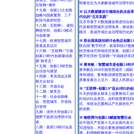
组成立、创新2.0时代的
明睿先生为大家解读城市治理中的
互联网+佛学
十九期：创新2.0之创新
※ 以大数据建设引领综合执法改
战略与国家繁荣、三个
代化的“北京实践”
阶段与政府转型
北京市基于大数据建设推进综合执
十八期：互联网+、虚拟
代首都智慧城市治理体系，推动形
网络空间、创新2.0模式
模式，形成市域社会治理现代化的“
与创客潮
十七期：欧洲智慧城市
※ 联合国高级别研讨会热议创新2.
发展及其启示
联合国“数字经济：政策和统计视角
十六期：“互联网+”引领
经济推动可持续经济发展、创新2.
创新2.0时代创新驱动发
数字经济的“互联网+”中国路径等
展“新常态”
※ 黄奇帆：智慧城市是创新2.0时
十五期：创新2.0研究热
黄奇帆在2018中国智慧城市（国
点综述与展望
考和感悟。黄奇帆强调智慧城市是
十四期：李克强达沃斯
质量发展注入活力，满足人民群众
推大众创业
十三期：开源兴起
※ “互联网+创新2.0”促从0到1的
十二期：新常态
今天的创新从根本上说要推动工业
十一期：社会创新峰
向知识社会形态。这时就需要找到
会、智慧城市、开放知
式、传统业态重构以产生新的生产
识管理
的创新。
九期：清华大学创新2.0
视野下政府治理研讨综
※ 物联网与创新2.0赋能智慧社会
述
在中国共产党第十九次全国代表大
八期：政府2.0研讨会及
写进报告，并提出要推进物联网等
实践
遇，利用物联网等新一代信息技术