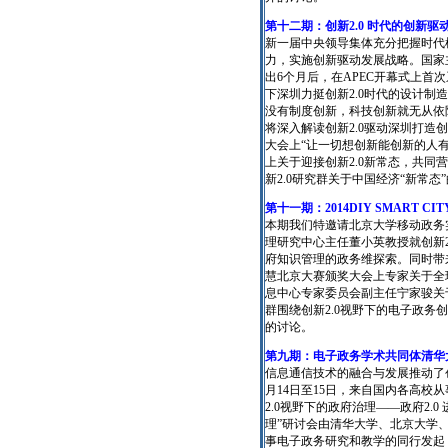
第十二期：创新2.0 时代的创新驱
新一届中央领导集体充分把握时代
力，实施创新驱动发展战略。国家
出6个月后，在APEC开幕式上首
下深圳力挺创新2.0时代的设计制
没有制度创新，科技创新就无从依附
将深入解读创新2.0驱动深圳打
大会上“让一切想创新能创新的人有机
上关于迎接创新2.0新常态，共
新2.0研究群关于中国经济“新常态
第十一期：2014DIY SMART 
本期我们特邀请北京大学移动政务
理研究中心主任董小英教授就创新
府知识管理的政务维探索。同时带
慧北京大赛颁奖大会上专家关于全
息中心专家委员会副主任宁家骏关
群围绕创新
2.0
视野下的电子政务创
的讨论。
第九期：电子政务学术共同体清华大
信息通信技术的融合与发展推动了创
月14日至15日，来自国内各高校
2.0视野下的政府治理——政府2.0
理”研讨会由清华大学、北京大学
事电子政务研究和教学的同行发起