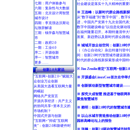
七期：用户体验参与
社会建设是落实十九大精神的重要
六期：复杂性与大数据
※ 王连峰：以新时代群众路线新
五期：北京设计周智慧
从“数字福建”到“数字中国”，数
城市设计
进，中国共产党第十九次全国代表
四期：李克强达沃斯论
数字中国建设峰会“以信息化驱动现代
坛致辞解读
在福州隆重召开。本期特邀清华大
三期：钱学森与智慧城
发展、新趋势以及新时代群众路线
市
二期：政府2.0
※ 城域开放众创空间：创新2.0
一期：工业4.0
（《办公自动化》杂志特邀刊登中
序二：开源创新
间：创新2.0时代智慧城市建设新路
序一：智慧城市
时代的群众路线新探索形成中国特
更多……
※ Jim Zemlin肯定“互联网+
创新2.0大家说
“互联网+创新2.0+”赋能大
※ 开源盛会LinuxCon首次在
众创业万众创新
※ 创新驱动新型智慧城市建设—
从美国大选看互联网力量
的崛起
※ 探究大成智慧 推进基于物联网
网络共产党宣言
聚焦智慧城市
开源共享经济：共产主义
的协同共享+资本主义的
※ 赖明：创新2.0时代的智慧城
市场机制？
中国式开源与创新
※ 以山水城市营造推动创新2.0时
“互联网+”抑或“互联网
园林高峰论坛上的报告
夹”：创新2.0和新硬件时
※ 张楠：创新2.0驱动智慧城市转