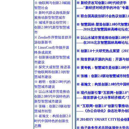
※ 物联网与创新2.0赋能
※ 新经济改写创新2.0时代经济学
智慧社会
——"新经济对经济学的冲击"专
※ 新时代群众路线新探
※ 联合国高级别研讨会热议创新2.
索推动新型智慧城市
※ 城域开放众创空间：
※ 智慧园林:塑造创新2.0时代智
创新2.0时代新型智慧城
——2016北京智慧园林高峰论坛
市
※ Zemlin作序赞陆首群开
※ 以山水城市营造推动创新2.0
源创新新书
——在2016北京智慧园林高峰论
※ LinuxCon在华颁开源
※ 创新2.0十大研究热点展望（201
终身成就奖
※ 创新驱动新型智慧城
※ 陆首群谈开源的兴起：开源与创
市建设
※ 探究大成智慧 推进基
※ 黄奇帆：智慧城市是创新2.0时
于物联网和创新2.0的智
※ 张楠：创新2.0驱动智慧城市转
慧城市建设
※ 赖明：创新2.0时代的
※ 崔瀚文：构筑创新2.0时代中
智慧城市建设
※ 以山水城市营造推动
※ 现代创新引擎“互联网+创新2.
创新2.0时代中国特色的
——陆首群谈七大分享经济模式:“互
新型智慧城市建设
※ “互联网+创新2.0”创新引擎推
※ 张楠：创新2.0驱动智
——《办公自动化》杂志社举办创新2
慧城市转型
※ 崔瀚文：构筑创新2.0
※ 2014DIY SMART CITY
时代中国特色的创新生
态圈
※ 电子政务学术共同体清华大学共