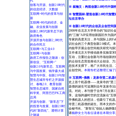
代
创客与开源、创新2.0时代
※ 崔瀚文：构筑创新2.0时代中
的信息经济、大数据
互联网+时代的变革与创
※ 智慧园林:塑造创新2.0时代智
新
坛在京举办
互联网+时代的经济、金
※ 创新2.0时代的众创及众创空间
融、农业发展与创新
2008年在北京大学举办的“知识社
创新2_0时代新常态下的
的“三验”AIP应用创新园区作为
政府角色
专家的高度关注，并与国际上的Fab L
开源开放与创新2_0时代
识社会的三个典型创新2.0模式
的合作民主
内较早开展众创空间相关研究与探
互联网+与工业4.0
文作者北京大学移动政务实验室宋
互联网+与创新
互动，注重社会创新与市场创新的
政府工作报告之随谈：创
的众创生态营造推动大众创业、万
新创业、“互联网+”
息技术支撑下，将广大市民生活、
创新2.0与新常态、互联网
众创空间。
本期专栏还整理汇编了
与中国发展、钱学森大成
智慧与中医、创新2.0与智
※ 互联网+佛教：龙泉寺贤二机器
慧生态城市专栏之开源探
史上首个机器僧——龙泉寺的“贤二
讨、春晚2.0、教育创新
器僧的诞生可追溯到去年龙泉寺法师
智慧生态城市、国家自然
流。对此，本刊曾于去年7月在第1
科学奖、阿里巴巴PK工商
享。这场跨越时空的交流纵论“互
总局
学佛机器人的想法，也吸引了机器
开源与创新、“新常态”下
寺贤二机器僧的诞生。而本文的作
的投资与发展、创新2.0时
会秘书长、“新智元”创始人杨静
代的“新四化”、透明计算
请
杨静女士与各位读者在本期分享
之随谈