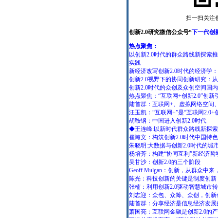
扫一扫关注创
创新2.0研究微信公众号“
下一代创
热点聚焦：
以创新2.0时代的群众路线新探
实践
新经济改写创新2.0时代的经济学
创新2.0视野下的协同创新研究：
创新2.0时代的众创及众创空间国
热点聚焦：“互联网+创新2.0”创
陆首群：互联网+、虚拟网络空间、
汪玉凯：“互联网+”是“互联网2.0+
胡鞍钢：中国进入创新2.0时代
◆王连峰:以新时代群众路线新探
崔瀚文：构筑创新2.0时代中国特
朱晓明:大数据与创新2.0时代的城
杨培芳：构建“协同互利”新经济
吴甘沙：创新2.0的三个阶段
Geoff Mulgan：创新，从群众
陈光：科技创新的关键是制度创新
张楠：利用创新2.0驱动智慧城市
刘志迎：众包、众筹、众创，创新
陆首群：分享经济是信息经济发展的
萧国亮：互联网金融是创新2.0的