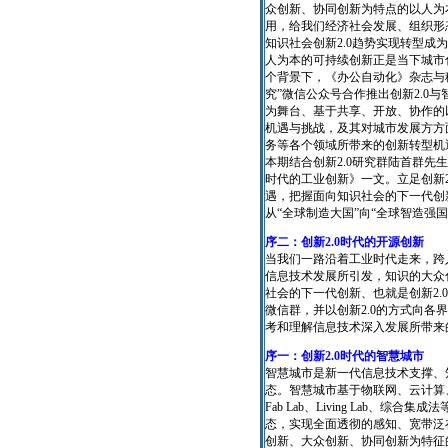
众创新、协同创新为特点的以人为本
用，给我们经济社会发展、组织形
知识社会创新2.0趋势实现转型成
人为本的可持续创新正是当下城市
个背景下，《办公自动化》杂志与移动政
究”微信公众号合作推出创新2.0
为舞台、基于共享、开放、协作的
机遇与挑战，及其对城市发展方方
务等各个领域所带来的创新转型机
本期结合创新2.0研究群陆首群先生
时代的工业创新》一文。立足创新
遇，把握面向知识社会的下一代创新
从“全球制造大国”向“全球智造强国
序二：创新2.0时代的开源创新
当我们一路沿着工业时代走来，跨
信息技术发展所引发，知识的大众
社会的下一代创新、也就是创新2.
微信群，并以创新2.0的方式向
考和理解信息技术深入发展所带来
序一：创新2.0时代的智慧城市
智慧城市是新一代信息技术支撑、
态。智慧城市基于物联网、云计算
Fab Lab、Living Lab、
态，实现全面透彻的感知、宽带泛
创新、大众创新、协同创新为特征