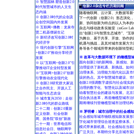
※ 智慧园林:塑造创新2.0
创新2.0杂志专栏历期回顾
时代智慧城市的人文生
态内涵
随着物联网、云计算、大数据等新
※ 创新2.0时代的众创及
下一代创新（创新2.0）形态演
众创空间国内外发展
新、协同创新为特点的以人为本的
※ 互联网+佛教：龙泉寺
杂志与移动政务实验室（mGov Lab C
贤二机器僧诞生记
出“创新2.0与智慧生态城市”、“互
※ 新经济改写创新2.0时
为舞台、基于共享、开放、协作的
代经济学
机遇与挑战，及其对城市发展方方
※ 现代创新引擎“互联网
务等各个领域所带来的创新转型机
+创新2.0”推动分享经济
※ 改革与大数据环境下 的橄榄型
发展
面向创新2.0的新网络、新感知、
※ 以“互联网+创新2.0”引
治理提供了新机遇、新挑战。如何
擎推动IT企业转型发展
治理体系、治理能力现代化以及市
※“互联网+创新2.0”创新
设的热点。其中智慧城市建设、市
引擎推动农业现代化
创新2.0强调数字虚拟与社会现
※ 创新2.0研究群大家说
治理的数字化、智慧化以及城市治
之合作民主、开源人工
动着智慧社会的建设与发展。北京
智能与生态农业
综合执法改革，再造橄榄型城市治
※ 城市复兴2050：走创
期将继续刊登橄榄型城市治理结构
新2.0时代的群众路线
二十二期：创新2.0重新
※ 茅明睿：城市治理中的社会感
定义创新、社会创新
社会感知等城市物联感知新发展形
周、国务院“双创”新政
字化城市管理综合巡查监察体系、
二十一期：世界电信和
模式带来新机遇。社会感知在当前
信息社会日、物联网学
广泛关注。本期特分享北京城市实验室（B