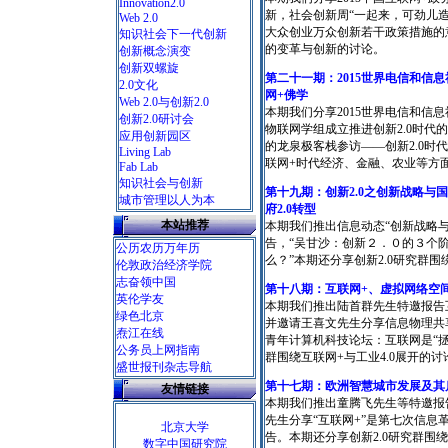
Innovation2.0
新，社会创新周“一起来，可劲儿
Web 2.0
大众创业万众创新若干政策措施的意
知识社会下一代创新
的变革与创新的讨论。
创新概念演变
创新双螺旋
第二十一
期：
2015
世界电信和信息
2.0文化
网
+
佛学
Web 2.0与创新2.0
本期我们分享2015世界电信和信
创新2.0研讨会
物联网学组成立推进创新2.0时
应用创新园区
的龙泉极客栈参访——创新2.0时
Living Lab
联网+时代经济、金融、农业等方
Fab Lab
知识社会与创新
第十九期：创新2.0之创新战略与
城市管理以人为本
府2.0转型
本站推荐
本期我们推出信息动态“创新战略与
告，“吴甘沙：创新２．０的３个阶
公历农历万年历
么？”本期还分享创新2.0研究群围
伦敦政治经济学院
志奋领中国
第十八期：互联网+、虚拟网络空间
英伦学友
本期我们推出陆首群先生特邀报告互
绿色北京
并邀请王喜文先生分享信息物理共
焘江在线
青年计算机科技论坛：互联网是“拯
公务员上网指南
群围绕互联网+与工业4.0展开的讨
盛世报刊杂志导航
第十七期：欧洲智慧城市发展及其
友情链接
本期我们推出童腾飞先生等特邀报
先生分享“互联网+”是第七次信息
北京大学
告。本期还分享创新2.0研究群围
数字中国研究院