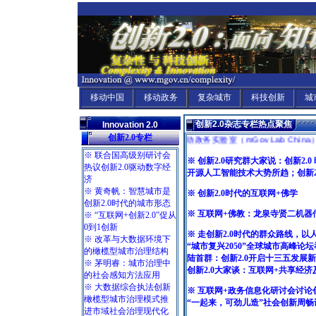
移动中国
移动政务
复杂城市
科技创新
城
创新2.0杂志专栏热点聚焦
Innovation 2.0
创新2.0专栏
移动政务实验室（mGov Lab China）开设创新2
※ 联合国高级别研讨会
※ 创新2.0研究群大家说：创新2
热议创新2.0驱动数字经
开源人工智能技术大势所趋；创新2
济
※ 黄奇帆：智慧城市是
※ 创新2.0
时代的互联网+佛学
创新2.0时代的城市形态
※ 互联网+佛教：龙泉寺贤二机器
※ “互联网+创新2.0”促从
0到1创新
※ 走创新2.0时代的群众路线，
※ 改革与大数据环境下
“城市复兴2050”全球城市高峰论
的橄榄型城市治理结构
陆首群：创新2.0开启十三五发展新
※ 茅明睿：城市治理中
创新2.0大家谈：互联网+共享经
的社会感知方法应用
※ 大数据综合执法创新
※ 互联网+政务信息化研讨会讨论创
橄榄型城市治理模式推
“一起来，可劲儿造”社会创新周畅谈
进市域社会治理现代化