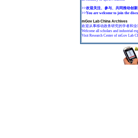
>>欢迎关注、参与、共同推动创新2
>>You are welcome to join the disc
mGov Lab China Archives
欢迎从事移动政务研究的学者和业
Welcome all scholars and industrial ex
Visit Research Center of mGov Lab Ch