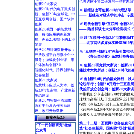
也将透露小贤二研发的一些有趣细
创新2.0大家说
创新2.0时代的电子政务创
※ 新经济改写创新2.0时代经济学
新、创新2.0与全球化、中
——"新经济对经济学的冲击"专
国互联网创新、国产软件
※ 现代创新引擎“互联网+创新2.
创新
—— 陆首群谈七大分享经济模式:“
创新2.0视野下的智慧城
市、移动应用的创新发
※ 以“互联网+创新2.0”引擎推动
展、创新2.0视野下的工业
——北京网络多媒体实验室2016
发展
科学2.0与科研数据开放；
※ “互联网+创新2.0”创新引擎推
开放数据平台与微小企业
——《办公自动化》杂志社举办创新2
服务；游戏化创业课、用
户体验与创新2.0
※ 创新2.0研究群大家说：创新2
智能化时代、跨界创新与
能技术大势所趋；创新2.0 时代的
社会创新
※ 走创新2.0时代的群众路线，以
创新2.0大家说
论坛举行；创新2.0开启十三五发展
智慧城市应以人为本、创
代的开放众创空间；创新2.0大家
新2.0与复杂性、产业创新
本期我们分享走创新2.0时代的群众
生态建设
球城市高峰论坛于北京国际设计周
创新2.0与智慧生态城市、
报告《创新2.0开启十三五发展新篇
政府平台及合作关系建
《迈向创新2.0时代的开放众创空
设、政府开放数据
经济及人工智能开展的专题讨论。
链接创新2.0
第二十二期：互联网+政务信息化研
“下一代创新研究”微信
造”社会创新周、国务院“双创”新
公众号
本期我们分享2015中国互联网+政