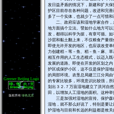
发日益矛盾的情况下，新建和扩大保
护区目前存在各种问题，改进和完善
多了一个实体，也就少了一点可惜和
二、政府应该和湿地学家合作，总
地方面搞个立法。譬如什么地方可以
发，都得以科学为据，有章可循。如
沙层和黏土翻上来，不仅粮食产量很
即使允许开发的地区，也应该改变单
力创建稻－苇－鱼、稻－鱼－麻、草
相互作用的人工生态模式，以迈入既
发展的道路。即使在开发的区划之内
护区或保护小区，这不仅是保护湿地
的局部环境。农垦总局建三江分局由
Greener Beijing Logo
的专家比较多，环境意识比较强，所
划出３２.７万亩湿地建立了洪河自
田，以增加人工湿地的面积。这种举
版权所有
绿色北京
三是加强对湿地的宣传。保护森林
湿地，就不那么好说了，特别是要让
护湿地与目前和长远的利益都是攸关