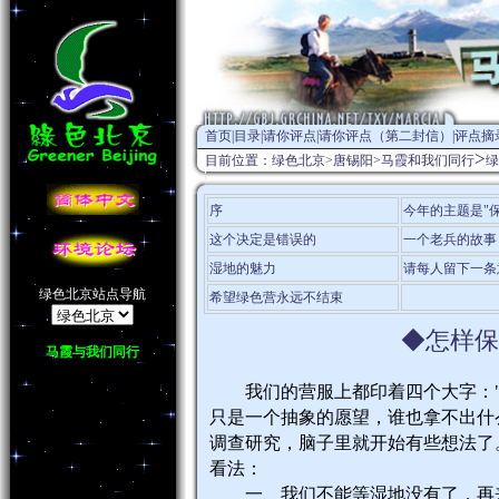
首页
|
目录
|
请你评点
|
请你评点（第二封信）
|
评点摘
>
目前位置：
绿色北京
>
唐锡阳
>
马霞和我们同行
绿
序
今年的主题是"
这个决定是错误的
一个老兵的故事
湿地的魅力
请每人留下一条
绿色北京站点导航
希望绿色营永远不结束
◆怎样保
马霞与我们同行
我们的营服上都印着四个大字："
只是一个抽象的愿望，谁也拿不出什
调查研究，脑子里就开始有些想法了
看法：
一、我们不能等湿地没有了，再来