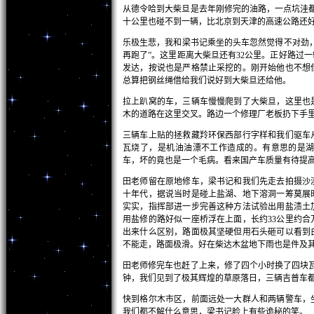
从德令哈到大柴旦是去年刚修完的油路，一点坑洼
十公里也碰不到一辆，比北京到天津的高速公路还
乐极生悲，我和梁书记乘坐的头车忽然觉得不对劲
再跑了”。这里距离大柴旦还有
32
公里。正好路过一
发达，按说也是严格禁止采挖的。刚开始他也不想
总算把钢丝绳借给我们说好到大柴旦还给他。
拉上趴窝的车，三辆车慢慢爬到了大柴旦，这里也
木的道路在这里交叉。路边一个修理厂老板扔下手
三辆车上贴的拯救藏羚环保西部行字样和我们驱车
瓦烧了，是机油油漂不工作造成的。有意思的是
车，坏的竟也是一个毛病。看来国产车质量有待提
田老师留在原地修车，梁书记和我们先走去拍摄沙
十年代，据说当时是碰上盐湖、地下溶洞一筹莫展
实实，指挥部进一步完善这种方法试验出用盐渍土
用盐修的路好似一座桥浮在上面，长约
33
公里约合
出来什么区别，路面极其坚硬但用石头砸可以看到
不能走，路面极滑。好在柴达木盆地下雨也是件及
田老师修完车也赶了上来，修了四个小时换了四块
钟，我们见到了极其辉煌的草原落日，三辆吉普车
快到格尔木市区，前面远处一大群人和两辆警车，
我们都不解什么意思，梁书记脸上有些诡秘的笑。