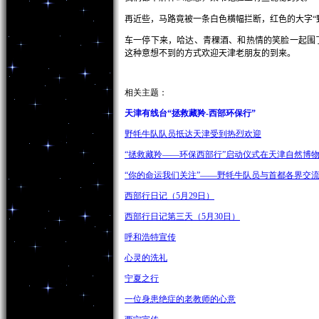
再近些，马路竟被一条白色横幅拦断，红色的大字“
车一停下来，哈达、青稞酒、和热情的笑脸一起围
这种意想不到的方式欢迎天津老朋友的到来。
相关主题：
天津有线台“拯救藏羚-西部环保行”
野牦牛队队员抵达天津受到热烈欢迎
“拯救藏羚——环保西部行”启动仪式在天津自然博
“你的命运我们关注”——野牦牛队员与首都各界交
西部行日记（5月29日）
西部行日记第三天（5月30日）
呼和浩特宣传
心灵的洗礼
宁夏之行
一位身患绝症的老教师的心意