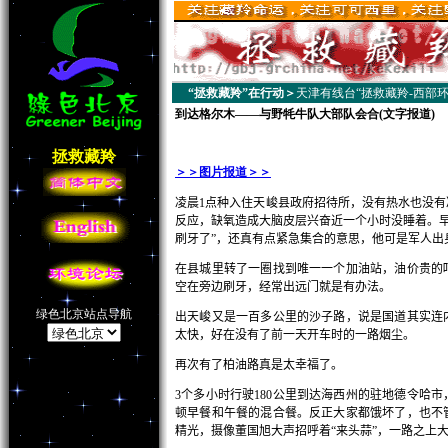
“拯救藏羚”在行动＞
天津有线台“拯救藏羚-西部环
到达格尔木——与野牦牛队大部队会合(文字报道)
拯救藏羚
＞＞图片报道＞＞
凌晨
1
点种入住天峻县政府招待所，没有热水也没有
反应，缺氧造成大脑皮层兴奋近一个小时没睡着。
刷牙了”，还真有点紧急集合的意思，他可是军人出
在县城里转了一圈找到唯一一个加油站，油价贵的
空在旁边刷牙，经常出远门就是有办法。
绿色北京站点导航
出天峻又是一百多公里的沙子路，说是国道其实连
太快，好在没有了前一天开车时的一路烟尘。
再次有了柏油路真是太幸福了。
3
个多小时行驶
180
公里到达海西州的驻地德令哈市
顿早餐和午餐的混合餐。反正大家都饿坏了，也不
精光，摄像董国旭大声招呼着“来头蒜”，一路之上